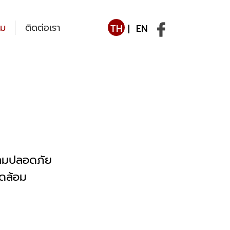
รม
ติดต่อเรา
TH
|
EN
ามปลอดภัย
วดล้อม